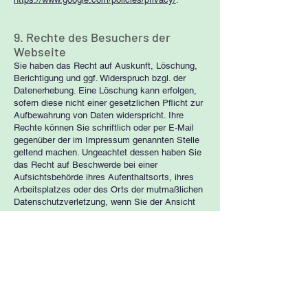
9. Rechte des Besuchers der
Webseite
Sie haben das Recht auf Auskunft, Löschung,
Berichtigung und ggf. Widerspruch bzgl. der
Datenerhebung. Eine Löschung kann erfolgen,
sofern diese nicht einer gesetzlichen Pflicht zur
Aufbewahrung von Daten widerspricht. Ihre
Rechte können Sie schriftlich oder per E-Mail
gegenüber der im Impressum genannten Stelle
geltend machen. Ungeachtet dessen haben Sie
das Recht auf Beschwerde bei einer
Aufsichtsbehörde ihres Aufenthaltsorts, ihres
Arbeitsplatzes oder des Orts der mutmaßlichen
Datenschutzverletzung, wenn Sie der Ansicht
sind, dass die Verarbeitung der Sie betreffenden
personenbezogenen Daten gegen die
Datenschutzgrundverordnung verstößt.
10. Verlinkung Sie auf andere
Webseiten
Das Internet-Angebot der Praxis enthält